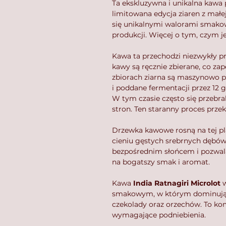
Ta ekskluzywna i unikalna kawa p
limitowana edycja ziaren z małej
się unikalnymi walorami smako
produkcji. Więcej o tym, czym j
Kawa ta przechodzi niezwykły pr
kawy są ręcznie zbierane, co z
zbiorach ziarna są maszynowo 
i poddane fermentacji przez 12 
W tym czasie często się przebra
stron. Ten staranny proces przek
Drzewka kawowe rosną na tej pl
cieniu gęstych srebrnych dębó
bezpośrednim słońcem i pozwala 
na bogatszy smak i aromat.
Kawa
India Ratnagiri Microlot
w
smakowym, w którym dominują nu
czekolady oraz orzechów. To kom
wymagające podniebienia.