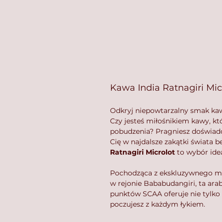
Kawa India Ratnagiri Mic
Odkryj niepowtarzalny smak k
Czy jesteś miłośnikiem kawy, kt
pobudzenia? Pragniesz doświadc
Cię w najdalsze zakątki świata
Ratnagiri Microlot
to wybór idea
Pochodząca z ekskluzywnego micr
w rejonie Bababudangiri, ta ara
punktów SCAA oferuje nie tylko w
poczujesz z każdym łykiem.