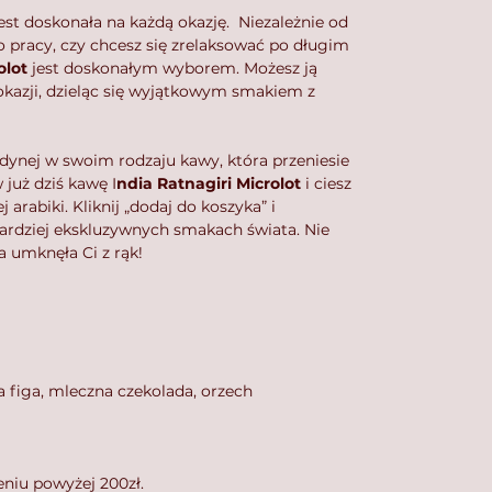
est doskonała na każdą okazję. Niezależnie od
do pracy, czy chcesz się zrelaksować po długim
olot
jest doskonałym wyborem. Możesz ją
kazji, dzieląc się wyjątkowym smakiem z
jedynej w swoim rodzaju kawy, która przeniesie
 już dziś kawę I
ndia Ratnagiri Microlot
i ciesz
arabiki. Kliknij „dodaj do koszyka” i
bardziej ekskluzywnych smakach świata. Nie
a umknęła Ci z rąk!
a figa, mleczna czekolada, orzech
niu powyżej 200zł.