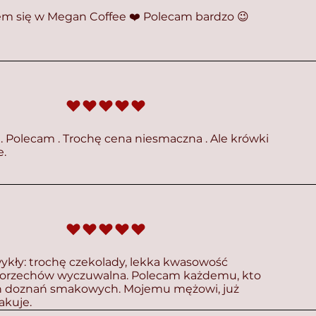
em się w Megan Coffee ❤️ Polecam bardzo 😉
średnia ocena to 5 na 5
 Polecam . Trochę cena niesmaczna . Ale krówki
e.
średnia ocena to 5 na 5
ykły: trochę czekolady, lekka kwasowość
 orzechów wyczuwalna. Polecam każdemu, kto
 doznań smakowych. Mojemu mężowi, już
akuje.