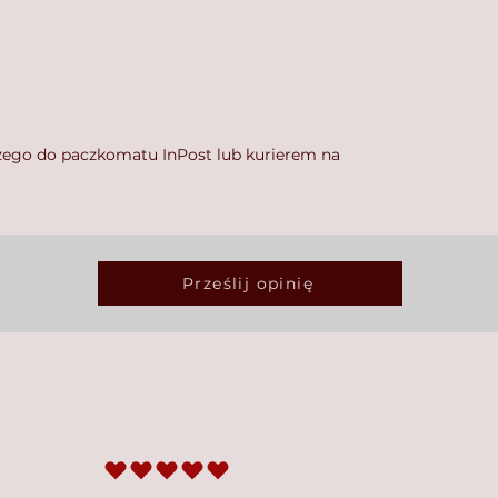
zego do paczkomatu InPost lub kurierem na
Prześlij opinię
średnia ocena to 5 na 5