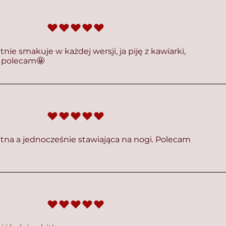
średnia ocena to 5 na 5
ie smakuje w każdej wersji, ja piję z kawiarki,
o polecam🤩
średnia ocena to 5 na 5
tna a jednocześnie stawiająca na nogi. Polecam
średnia ocena to 5 na 5