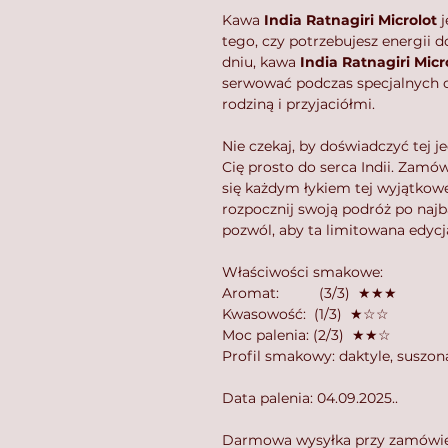
Kawa
India Ratnagiri Microlot
j
tego, czy potrzebujesz energii 
dniu, kawa
India Ratnagiri Micr
serwować podczas specjalnych o
rodziną i przyjaciółmi.
Nie czekaj, by doświadczyć tej 
Cię prosto do serca Indii. Zamów
się każdym łykiem tej wyjątkowej 
rozpocznij swoją podróż po naj
pozwól, aby ta limitowana edycj
Właściwości smakowe:
Aromat: (3/3) ★★★
Kwasowość: (1/3) ★☆☆
Moc palenia: (2/3) ★★☆
Profil smakowy: daktyle, suszon
Data palenia: 04.09.2025..
Darmowa wysyłka przy zamówie