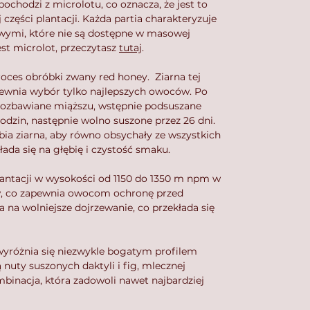
ochodzi z microlotu, co oznacza, że jest to
 części plantacji. Każda partia charakteryzuje
wymi, które nie są dostępne w masowej
est microlot, przeczytasz
tutaj
.
oces obróbki zwany red honey. Ziarna tej
apewnia wybór tylko najlepszych owoców. Po
pozbawiane miąższu, wstępnie podsuszane
godzin, następnie wolno suszone przez 26 dni.
bia ziarna, aby równo obsychały ze wszystkich
łada się na głębię i czystość smaku.
antacji w wysokości od 1150 do 1350 m npm w
w, co zapewnia owocom ochronę przed
na wolniejsze dojrzewanie, co przekłada się
yróżnia się niezwykle bogatym profilem
ty suszonych daktyli i fig, mlecznej
binacja, która zadowoli nawet najbardziej