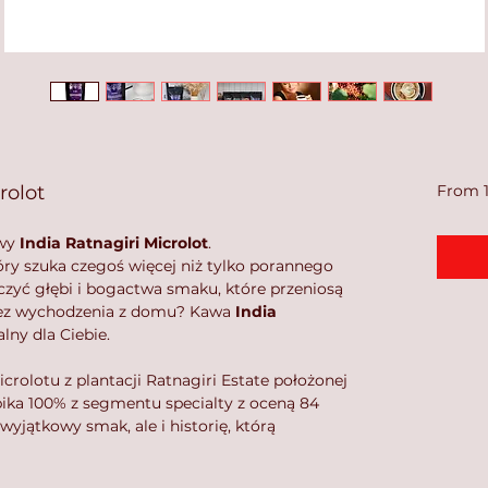
rolot
From 1
awy
India Ratnagiri Microlot
.
óry szuka czegoś więcej niż tylko porannego
zyć głębi i bogactwa smaku, które przeniosą
 bez wychodzenia z domu? Kawa
India
lny dla Ciebie.
olotu z plantacji Ratnagiri Estate położonej
bika 100% z segmentu specialty z oceną 84
yjątkowy smak, ale i historię, którą