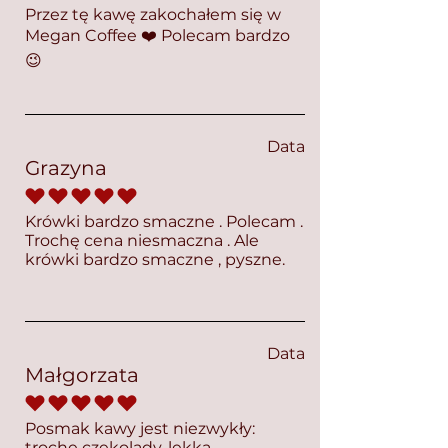
Przez tę kawę zakochałem się w
Megan Coffee ❤️ Polecam bardzo
😉
Data
Grazyna
średnia ocena to 5 na 5
Krówki bardzo smaczne . Polecam .
Trochę cena niesmaczna . Ale
krówki bardzo smaczne , pyszne.
Data
Małgorzata
średnia ocena to 5 na 5
Posmak kawy jest niezwykły:
trochę czekolady, lekka