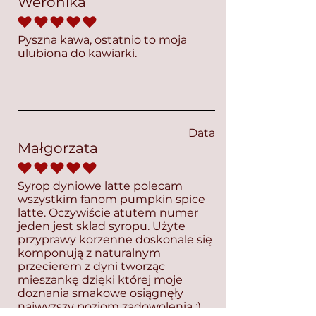
Weronika
średnia ocena to 5 na 5
Pyszna kawa, ostatnio to moja
ulubiona do kawiarki.
Data
Małgorzata
średnia ocena to 5 na 5
Syrop dyniowe latte polecam
wszystkim fanom pumpkin spice
latte. Oczywiście atutem numer
jeden jest sklad syropu. Użyte
przyprawy korzenne doskonale się
komponują z naturalnym
przecierem z dyni tworząc
mieszankę dzięki której moje
doznania smakowe osiągnęły
najwyzszy poziom zadowolenia :)