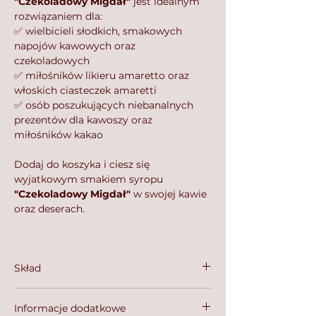
"Czekoladowy Migdał"
jest idealnym
rozwiązaniem dla:⁣⁣
✅ wielbicieli słodkich, smakowych
napojów kawowych⁣⁣ oraz
czekoladowych
✅ miłośników likieru amaretto oraz
włoskich ciasteczek amaretti
✅ osób poszukujących niebanalnych
prezentów dla kawoszy⁣⁣ oraz
miłośników kakao
⁣⁣
Dodaj do koszyka i ciesz się
wyjatkowym smakiem syropu
"Czekoladowy Migdał"
w swojej kawie
oraz deserach.⁣⁣
⁣⁣
Skład
Cukier trzcinowy, woda, aromat
Informacje dodatkowe
naturalny czekoladowy, aromat