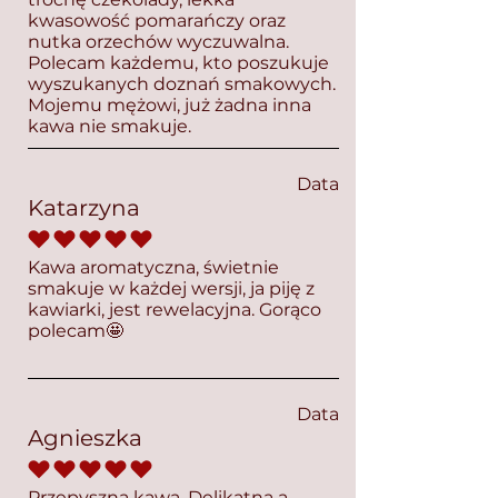
kwasowość pomarańczy oraz
nutka orzechów wyczuwalna.
Polecam każdemu, kto poszukuje
wyszukanych doznań smakowych.
Mojemu mężowi, już żadna inna
kawa nie smakuje.
Data
Katarzyna
średnia ocena to 5 na 5
Kawa aromatyczna, świetnie
smakuje w każdej wersji, ja piję z
kawiarki, jest rewelacyjna. Gorąco
polecam🤩
Data
Agnieszka
średnia ocena to 5 na 5
Przepyszna kawa. Delikatna a