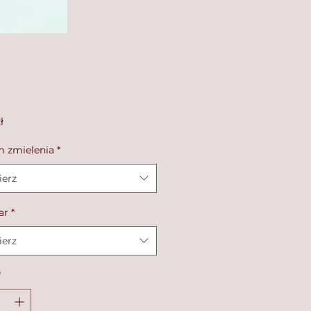
Cena
ł
 zmielenia
*
erz
ar
*
erz
*