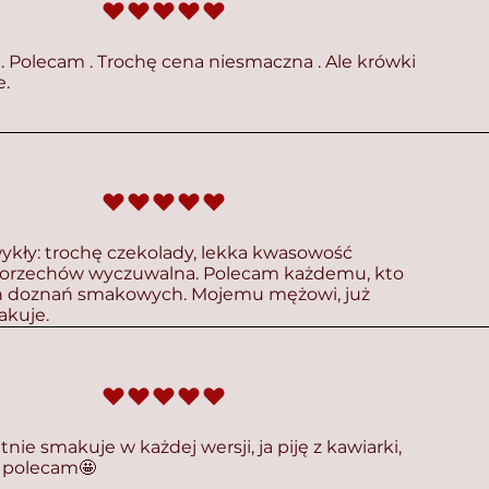
średnia ocena to 5 na 5
 Polecam . Trochę cena niesmaczna . Ale krówki
e.
średnia ocena to 5 na 5
ykły: trochę czekolady, lekka kwasowość
 orzechów wyczuwalna. Polecam każdemu, kto
 doznań smakowych. Mojemu mężowi, już
akuje.
średnia ocena to 5 na 5
ie smakuje w każdej wersji, ja piję z kawiarki,
o polecam🤩