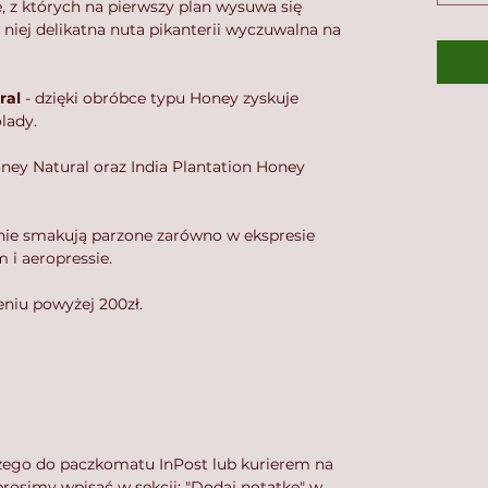
, z których na pierwszy plan wysuwa się
w niej delikatna nuta pikanterii wyczuwalna na
ral
- dzięki obróbce typu Honey zyskuje
lady.
ey Natural oraz India Plantation Honey
nie smakują parzone zarówno w ekspresie
 i aeropressie.
niu powyżej 200zł.
zego do paczkomatu InPost lub kurierem na
rosimy wpisać w sekcji: "Dodaj notatkę" w