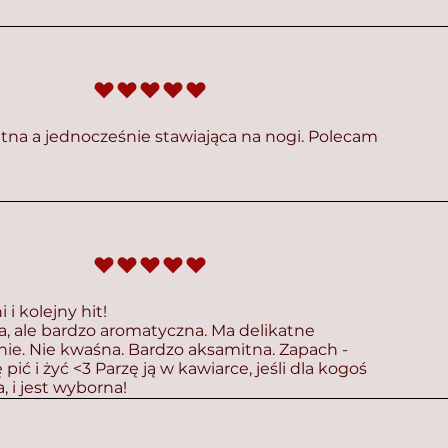
średnia ocena to 5 na 5
tna a jednocześnie stawiająca na nogi. Polecam
średnia ocena to 5 na 5
 i kolejny hit!
a, ale bardzo aromatyczna. Ma delikatne
e. Nie kwaśna. Bardzo aksamitna. Zapach -
 pić i żyć <3 Parzę ją w kawiarce, jeśli dla kogoś
a, i jest wyborna!