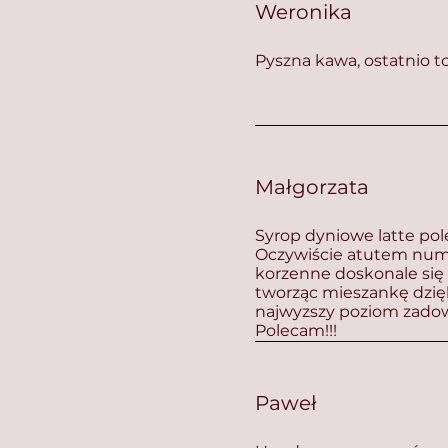
Weronika
Pyszna kawa, ostatnio t
Małgorzata
Syrop dyniowe latte po
Oczywiście atutem nume
korzenne doskonale się
tworząc mieszankę dzię
najwyzszy poziom zadow
Polecam!!!
Paweł