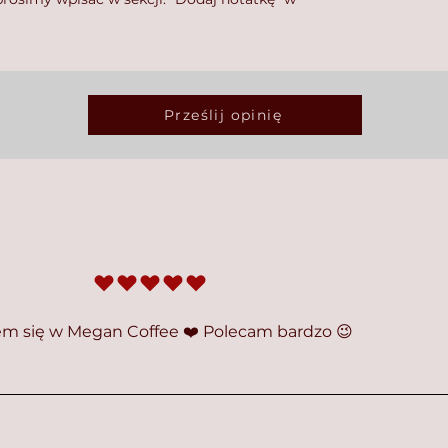
Prześlij opinię
średnia ocena to 5 na 5
em się w Megan Coffee ❤️ Polecam bardzo 😉