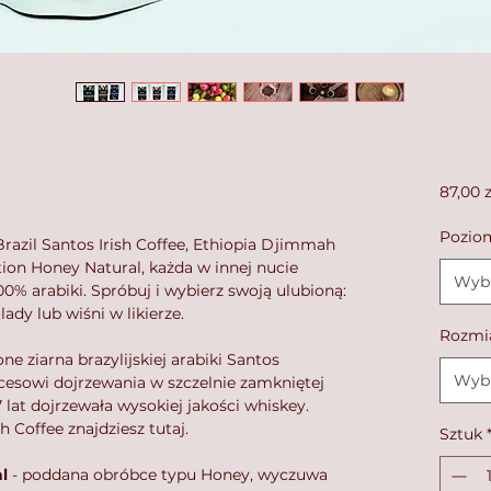
87,00 z
Poziom
Brazil Santos Irish Coffee, Ethiopia Djimmah
tion Honey Natural, każda w innej nucie
Wybi
0% arabiki. Spróbuj i wybierz swoją ulubioną:
dy lub wiśni w likierze.
Rozmi
one ziarna brazylijskiej arabiki Santos
Wybi
esowi dojrzewania w szczelnie zamkniętej
 lat dojrzewała wysokiej jakości whiskey.
h Coffee znajdziesz tutaj.
Sztuk
l
- poddana obróbce typu Honey, wyczuwa