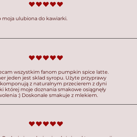
średnia ocena to 5 na 5
o moja ulubiona do kawiarki.
średnia ocena to 5 na 5
lecam wszystkim fanom pumpkin spice latte.
r jeden jest sklad syropu. Użyte przyprawy
 komponują z naturalnym przecierem z dyni
ki której moje doznania smakowe osiągnęły
olenia :) Doskonale smakuje z mlekiem.
średnia ocena to 5 na 5