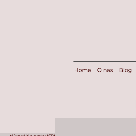
Home
O nas
Blog
Wszystkie posty
(69)
69 postów