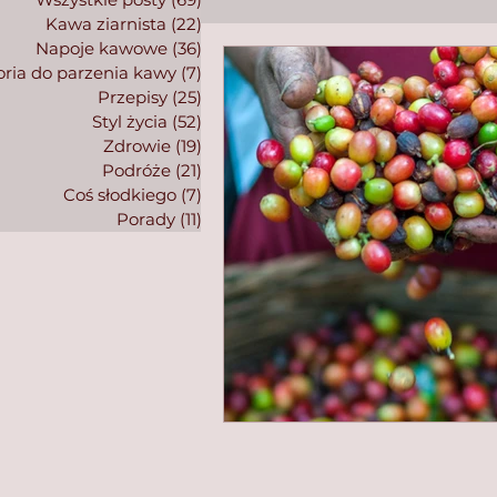
Kawa ziarnista
(22)
22 posty
Napoje kawowe
(36)
36 postów
ria do parzenia kawy
(7)
7 postów
Przepisy
(25)
25 postów
Styl życia
(52)
52 posty
Zdrowie
(19)
19 postów
Podróże
(21)
21 postów
Coś słodkiego
(7)
7 postów
Porady
(11)
11 postów