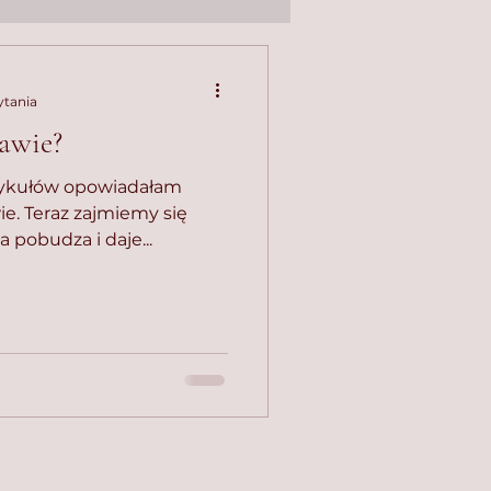
ytania
kawie?
tykułów opowiadałam
wie. Teraz zajmiemy się
 pobudza i daje...