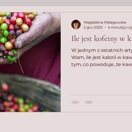
Magdalena Małagowska
2 gru 2020
4 minut(y) cz
Ile jest kofeiny w 
W jednym z ostatnich ar
Wam, ile jest kalorii w ka
tym, co powoduje, że kawa