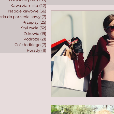
Kawa ziarnista
(22)
22 posty
Napoje kawowe
(36)
36 postów
ria do parzenia kawy
(7)
7 postów
Przepisy
(25)
25 postów
Styl życia
(52)
52 posty
Zdrowie
(19)
19 postów
Podróże
(21)
21 postów
Coś słodkiego
(7)
7 postów
Porady
(11)
11 postów