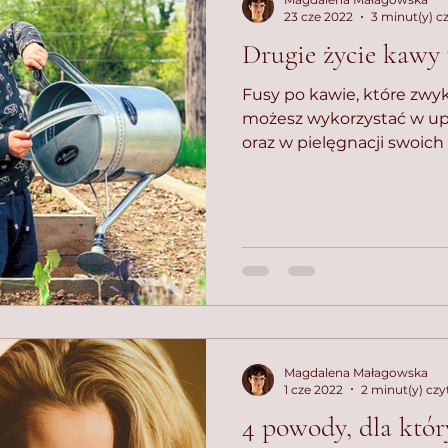
23 cze 2022
3 minut(y) c
Drugie życie kawy
Fusy po kawie, które zwyk
możesz wykorzystać w upr
oraz w pielęgnacji swoi
Magdalena Małagowska
1 cze 2022
2 minut(y) czy
4 powody, dla któr