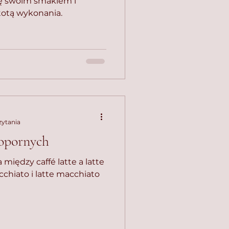
ię swoim smakiem i
totą wykonania.
zytania
opornych
a między caffé latte a latte