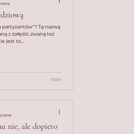
ytania
ędziową
wa partyzantów"? Tą nazwą
ną z żołędzi, zwaną też
 jest to...
zytania
 nie, ale dopiero