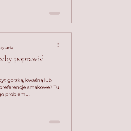
czytania
żeby poprawić
zbyt gorzką, kwaśną lub
 preferencje smakowe? Tu
ego problemu.