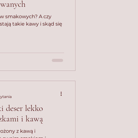
owanych
smakowych? A czy
stają takie kawy i skąd się
zytania
i deser lekko
czkami i kawą
ożony z kawą i