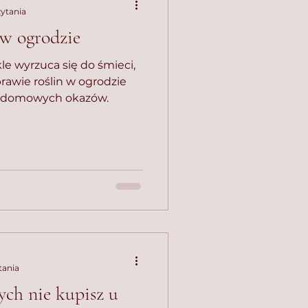
zytania
 w ogrodzie
le wyrzuca się do śmieci,
awie roślin w ogrodzie
ch domowych okazów.
tania
ych nie kupisz u