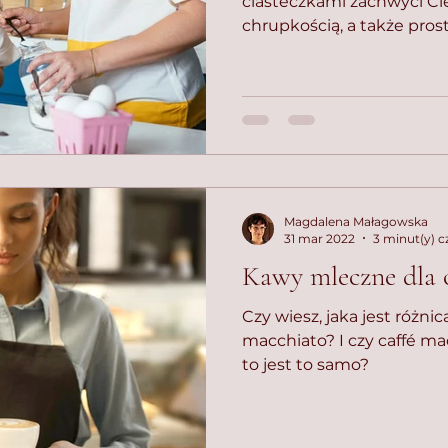
ciasteczkami zachwyci C
chrupkością, a także pros
Magdalena Małagowska
31 mar 2022
3 minut(y) c
Kawy mleczne dla 
Czy wiesz, jaka jest różnic
macchiato? I czy caffé macchiato i latte macchiato
to jest to samo?