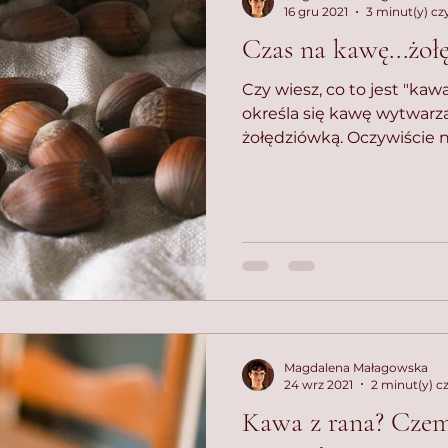
16 gru 2021
3 minut(y) cz
Czas na kawę...żoł
Czy wiesz, co to jest "ka
określa się kawę wytwarza
żołędziówką. Oczywiście nie
Magdalena Małagowska
24 wrz 2021
2 minut(y) c
Kawa z rana? Czemu