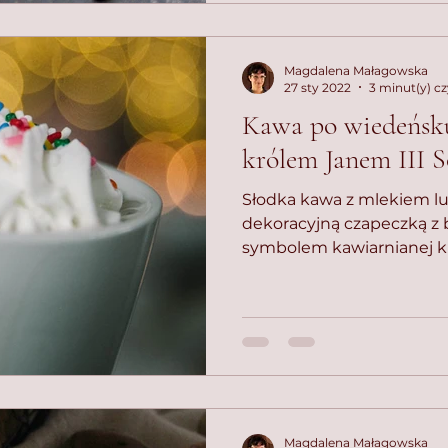
Magdalena Małagowska
27 sty 2022
3 minut(y) cz
Kawa po wiedeńsku 
królem Janem III S
Słodka kawa z mlekiem l
dekoracyjną czapeczką z b
symbolem kawiarnianej k
Magdalena Małagowska