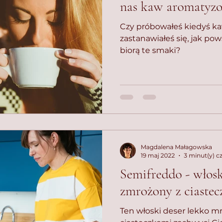
nas kaw aromatyz
Czy próbowałeś kiedyś kaw 
zastanawiałeś się, jak pow
biorą te smaki?
Magdalena Małagowska
19 maj 2022
3 minut(y) c
Semifreddo - włosk
zmrożony z ciaste
Ten włoski deser lekko mr