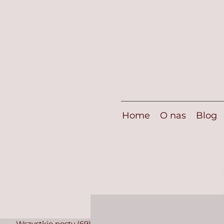
Home
O nas
Blog
Wszystkie posty
(69)
69 postów