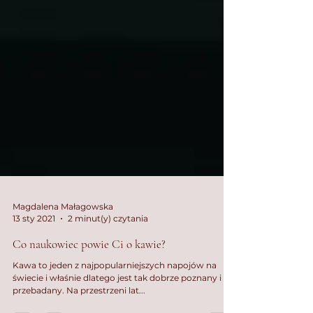
Magdalena Małagowska
13 sty 2021
2 minut(y) czytania
Co naukowiec powie Ci o kawie?