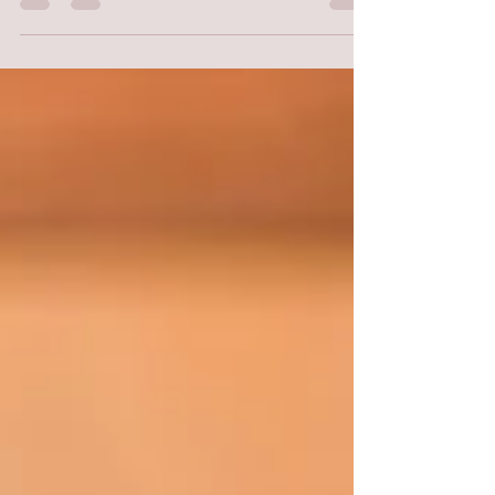
Kawa to jeden z najpopularniejszych napojów na
świecie i właśnie dlatego jest tak dobrze poznany i
przebadany. Na przestrzeni lat...