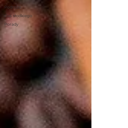
Podróże
Coś słodkiego
Porady