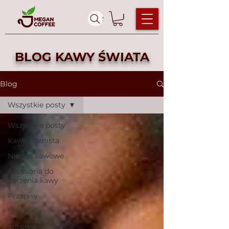
Szukaj ...
BLOG KAWY ŚWIATA
Blog
Wszystkie posty
Wszystkie posty
Kawa ziarnista
Napoje kawowe
Akcesoria do
parzenia kawy
Przepisy
Styl życia
Zdrowie