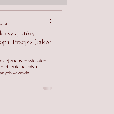
tania
klasyk, który
opa. Przepis (także
rdziej znanych włoskich
dniebienia na całym
czanych w kawie
rzełożonych masą z serka
ukrem jajek.