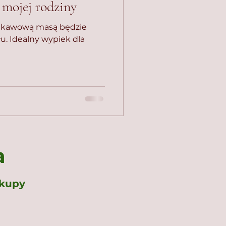
 mojej rodziny
z kawową masą będzie
u. Idealny wypiek dla
a
akupy