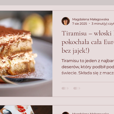
Magdalena Małagowska
7 sie 2025
3 minut(y) czy
Tiramisu – włoski 
pokochała cała Eur
bez jajek!)
Tiramisu to jeden z najba
deserów, który podbił po
świecie. Składa się z ma
podłużnych biszkoptów p
mascarpone i ubitych z c
Magdalena Małagowska