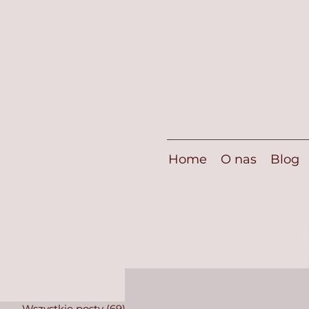
Home
O nas
Blog
Wszystkie posty
(69)
69 postów