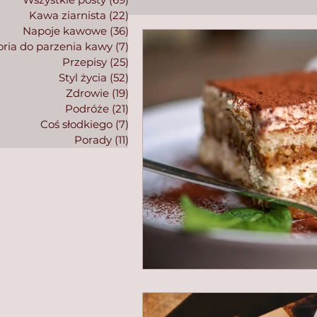
Kawa ziarnista
(22)
22 posty
Napoje kawowe
(36)
36 postów
ria do parzenia kawy
(7)
7 postów
Przepisy
(25)
25 postów
Styl życia
(52)
52 posty
Zdrowie
(19)
19 postów
Podróże
(21)
21 postów
Coś słodkiego
(7)
7 postów
Porady
(11)
11 postów