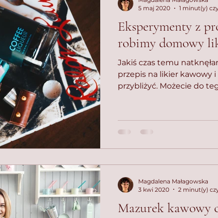
5 maj 2020
1 minut(y) cz
Eksperymenty z pr
robimy domowy li
Jakiś czas temu natknęła
przepis na likier kawowy
przybliżyć. Możecie do teg
Magdalena Małagowska
3 kwi 2020
2 minut(y) cz
Mazurek kawowy cz