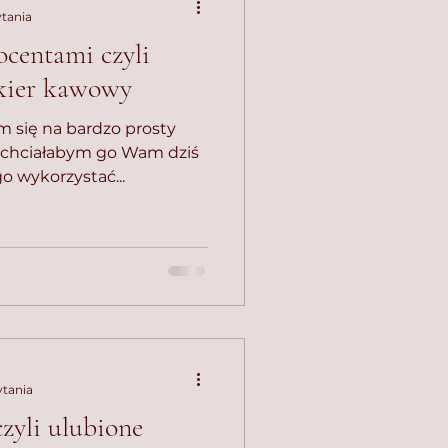
ytania
ocentami czyli
kier kawowy
m się na bardzo prosty
 i chciałabym go Wam dziś
o wykorzystać...
ytania
yli ulubione