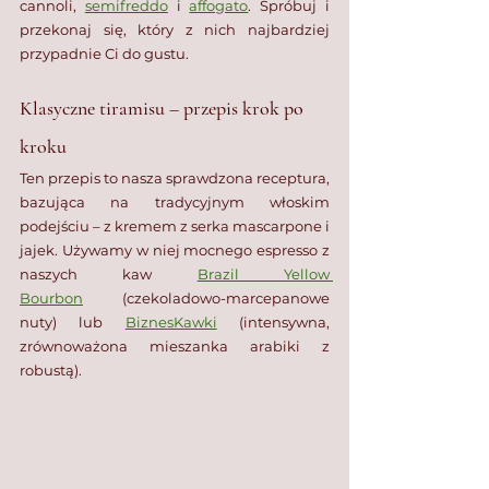
cannoli, 
semifreddo
 i 
affogato
. Spróbuj i 
przekonaj się, który z nich najbardziej 
przypadnie Ci do gustu.
Klasyczne tiramisu – przepis krok po 
kroku
Ten przepis to nasza sprawdzona receptura, 
bazująca na tradycyjnym włoskim 
podejściu – z kremem z serka mascarpone i 
jajek. Używamy w niej mocnego espresso z 
naszych kaw 
Brazil Yellow 
Bourbon
 (czekoladowo-marcepanowe 
nuty) lub 
BiznesKawki
 (intensywna, 
zrównoważona mieszanka arabiki z 
robustą).