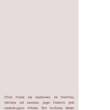
Choć może się wydawać, że tiramisu 
istnieje od zawsze, jego historia jest 
zaskakująco młoda. Ten kultowy deser 