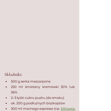
Składniki:
500 g serka mascarpone
250 ml śmietany kremówki 30% lub 
36%
2–3 łyżki cukru pudru (do smaku)
ok. 200 g podłużnych biszkoptów
300 ml mocnego espresso (np. 
Ethiopia 