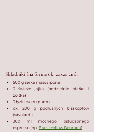
Składniki (na formę ok. 20x20 cm):
500 g serka mascarpone
3 świeże jajka (oddzielnie białka i 
żółtka)
3 łyżki cukru pudru
ok. 200 g podłużnych biszkoptów 
(savoiardi)
300 ml mocnego, ostudzonego 
espresso (np. 
Brazil Yellow Bourbon
)