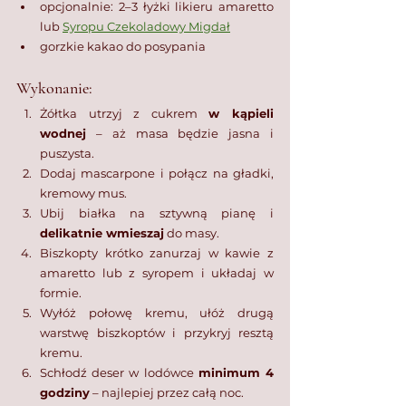
opcjonalnie: 2–3 łyżki likieru amaretto 
lub 
Syropu Czekoladowy Migdał
gorzkie kakao do posypania
Wykonanie:
Żółtka utrzyj z cukrem 
w kąpieli 
wodnej
 – aż masa będzie jasna i 
puszysta.
Dodaj mascarpone i połącz na gładki, 
kremowy mus.
Ubij białka na sztywną pianę i 
delikatnie wmieszaj
 do masy.
Biszkopty krótko zanurzaj w kawie z 
amaretto lub z syropem i układaj w 
formie.
Wyłóż połowę kremu, ułóż drugą 
warstwę biszkoptów i przykryj resztą 
kremu.
Schłodź deser w lodówce 
minimum 4 
godziny
 – najlepiej przez całą noc.