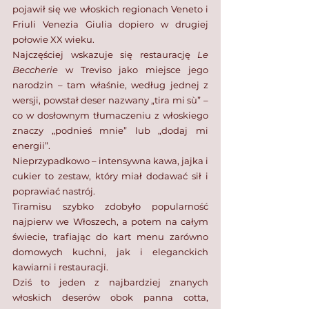
pojawił się we włoskich regionach Veneto i 
Friuli Venezia Giulia dopiero w drugiej 
połowie XX wieku. 
Najczęściej wskazuje się restaurację 
Le 
Beccherie
 w Treviso jako miejsce jego 
narodzin – tam właśnie, według jednej z 
wersji, powstał deser nazwany „tira mi sù” – 
co w dosłownym tłumaczeniu z włoskiego 
znaczy „podnieś mnie” lub „dodaj mi 
energii”.
Nieprzypadkowo – intensywna kawa, jajka i 
cukier to zestaw, który miał dodawać sił i 
poprawiać nastrój. 
Tiramisu szybko zdobyło popularność 
najpierw we Włoszech, a potem na całym 
świecie, trafiając do kart menu zarówno 
domowych kuchni, jak i eleganckich 
kawiarni i restauracji.
Dziś to jeden z najbardziej znanych 
włoskich deserów obok panna cotta, 