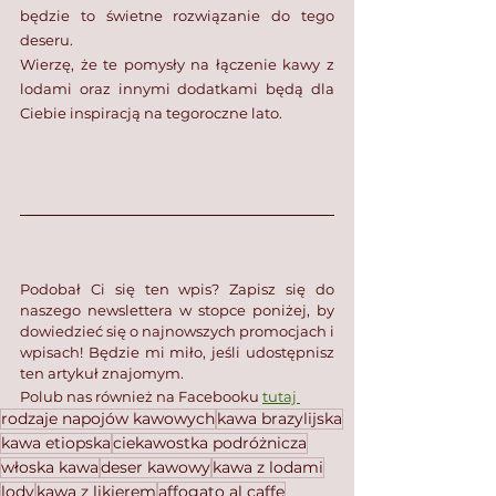
będzie to świetne rozwiązanie do tego 
deseru.
Wierzę, że te pomysły na łączenie kawy z 
lodami oraz innymi dodatkami będą dla 
Ciebie inspiracją na tegoroczne lato.
Podobał Ci się ten wpis? Zapisz się do 
naszego newslettera w stopce poniżej, by 
dowiedzieć się o najnowszych promocjach i 
wpisach! Będzie mi miło, jeśli udostępnisz 
ten artykuł znajomym.
Polub nas również na Facebooku 
tutaj 
rodzaje napojów kawowych
kawa brazylijska
kawa etiopska
ciekawostka podróżnicza
włoska kawa
deser kawowy
kawa z lodami
lody
kawa z likierem
affogato al caffe