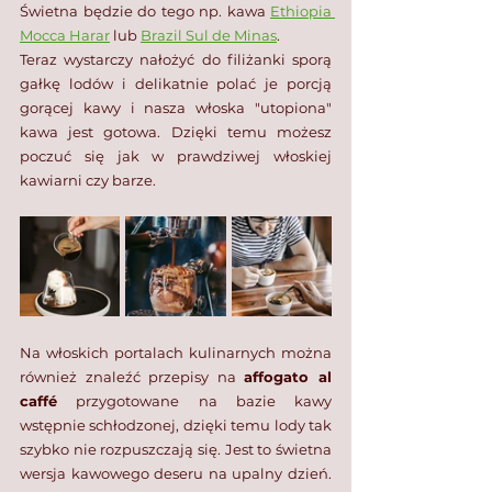
Świetna będzie do tego np. kawa 
Ethiopia 
Mocca Harar
 lub 
Brazil Sul de Minas
.⁣
Teraz wystarczy nałożyć do filiżanki sporą 
gałkę lodów i delikatnie polać je porcją 
gorącej kawy i nasza włoska "utopiona" 
kawa jest gotowa.⁣ Dzięki temu możesz 
poczuć się jak w prawdziwej włoskiej 
kawiarni czy barze. 
Na włoskich portalach kulinarnych można 
również znaleźć przepisy na 
affogato al 
caffé
 przygotowane na bazie kawy 
wstępnie schłodzonej, dzięki temu lody tak 
szybko nie rozpuszczają się. Jest to świetna 
wersja kawowego deseru na upalny dzień. 