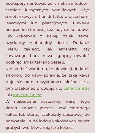
poeksperymentować ze smakami lodów i 
zamiast klasycznych waniliowych użyć 
śmietankowych, fior di latte, z orzechami 
laskowymi lub pistacjowych. Ciekawe 
połączenie stanowią też lody czekoladowe 
lub kokosowe z kawą, dzięki temu 
uzyskamy niebanalny deser. Dodatek 
likieru takiego, jak amaretto czy 
kawowego, bądź nawet grappy również 
podkręci smak takiego deseru. 
Nie od dziś wiadomo, że niewielki dodatek 
alkoholu do kawy sprawia, że taka kawa 
staje się bardzo wyjątkowa. Można się o 
tym przekonać próbując np. 
caffé corretto
lub 
moretta fanese
.
W najbardziej wystawnej wersji tego 
deseru można jeszcze użyć ciemnego 
kakao lub startej czekolady deserowej do 
posypania., a do lodów kokosowych nawet 
grubych wiórków z miąższu kokosa.