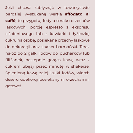
Jeśli chcesz zabłysnąć w towarzystwie 
bardziej wyszukaną wersją 
affogato al 
caffé
, to przygotuj lody o smaku orzechów 
laskowych, porcję espresso z ekspresu 
ciśnieniowego lub z kawiarki i łyżeczkę 
cukru na osobę, posiekane orzechy laskowe 
do dekoracji oraz shaker barmański. Teraz 
nałóż po 2 gałki lodów do pucharków lub 
filiżanek, następnie gorąca kawę wraz z 
cukrem ubijaj przez minutę w shakerze. 
Spienioną kawą zalej kulki lodów, wierch 
deseru udekoruj posiekanymi orzechami i 
gotowe!