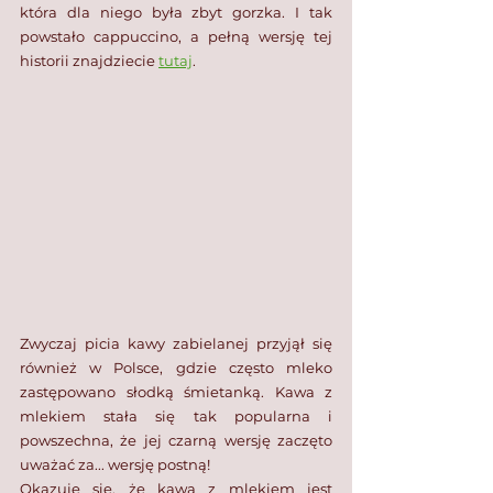
która dla niego była zbyt gorzka. I tak 
powstało cappuccino, a pełną wersję tej 
historii znajdziecie 
tutaj
.
Zwyczaj picia kawy zabielanej przyjął się 
również w Polsce, gdzie często mleko 
zastępowano słodką śmietanką. Kawa z 
mlekiem stała się tak popularna i 
powszechna, że jej czarną wersję zaczęto 
uważać za... wersję postną!⁣
Okazuje się, że kawa z mlekiem jest 