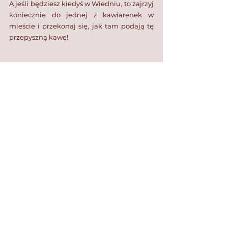
A jeśli będziesz kiedyś w Wiedniu, to zajrzyj 
koniecznie do jednej z kawiarenek w 
mieście i przekonaj się, jak tam podają tę 
przepyszną kawę!
Podobał Ci się ten wpis? Zapisz się do 
naszego newslettera w stopce poniżej, by 
dowiedzieć się o najnowszych promocjach i 
wpisach! Będzie mi miło, jeśli udostępnisz 
ten artykuł znajomym.
Polub nas również na Facebooku 
tutaj 
rodzaje napojów kawowych
ciekawostka podróżnicza
porady podróżnicze
cynamon
kawa z mlekiem
kawa z cukrem