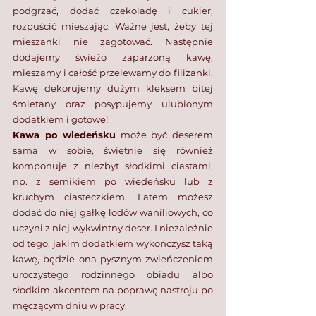
podgrzać, dodać czekoladę i cukier, 
rozpuścić mieszając. Ważne jest, żeby tej 
mieszanki nie zagotować. Następnie 
dodajemy świeżo zaparzoną kawę, 
mieszamy i całość przelewamy do filiżanki. 
Kawę dekorujemy dużym kleksem bitej 
śmietany oraz posypujemy ulubionym 
dodatkiem i gotowe! ⁣
Kawa po wiedeńsku
 może być deserem 
sama w sobie, świetnie się również 
komponuje z niezbyt słodkimi ciastami, 
np. z sernikiem po wiedeńsku lub z 
kruchym ciasteczkiem. Latem możesz 
dodać do niej gałkę lodów waniliowych, co 
uczyni z niej wykwintny deser. I niezależnie 
od tego, jakim dodatkiem wykończysz taką 
kawę, będzie ona pysznym zwieńczeniem 
uroczystego rodzinnego obiadu albo 
słodkim akcentem na poprawę nastroju po 
męczącym dniu w pracy. 