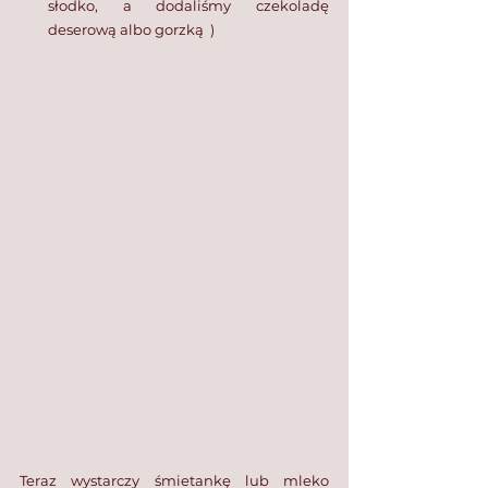
słodko, a dodaliśmy czekoladę 
deserową albo gorzką  )⁣
Teraz wystarczy śmietankę lub mleko 