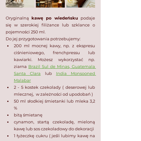
Oryginalną 
kawę po wiedeńsku
 podaje 
się w szerokiej filiżance lub szklance o 
pojemności 250 ml. 
Do jej przygotowania potrzebujemy:⁣
200 ml mocnej kawy, np. z ekspresu 
ciśnieniowego, frenchpressu⁣ lub 
kawiarki. Możesz wykorzystać np. 
ziarna 
Brazil Sul de Minas
, 
Guatemala 
Santa Clara
 lub 
India Monsooned 
Malabar
2 - 5 kostek czekolady ( deserowej lub 
mlecznej,  w zależności od upodobań )
50 ml słodkiej śmietanki lub mleka 3,2 
%⁣
bitą śmietanę
cynamon, startą czekoladę, mieloną 
kawę lub sos czekoladowy do dekoracji⁣
1 łyżeczkę cukru ( jeśli lubimy kawę na 