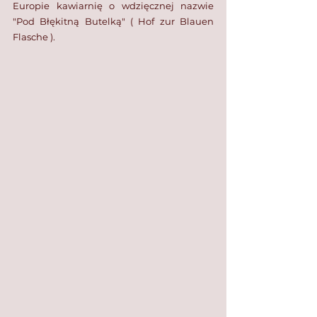
Europie kawiarnię o wdzięcznej nazwie 
"Pod Błękitną Butelką" ( Hof zur Blauen 
Flasche ). 