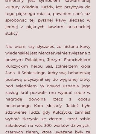
śmietany jest symbolem kawiarnianej 
kultury Wiednia. Każdy, kto przybywa do 
tego pięknego miasta, powinien choć raz 
spróbować tej pysznej kawy siedząc w 
jednej z pięknych kawiarni austriackiej 
stolicy.
Nie wiem, czy słyszałeś, że historia kawy 
wiedeńskiej jest nierozerwalnie związana z 
pewnym Polakiem, Jerzym Franciszkiem 
Kulczyckim herbu Sas, żołnierzem króla 
Jana III Sobieskiego, który swą bohaterską 
postawą przyczynił się do wygranej bitwy 
pod Wiedniem. W dowód uznania jego 
zasług król pozwolił mu wybrać sobie w 
nagrodę dowolną rzecz z obozu 
pokonanego Kara Mustafy. Jakież było 
zdziwienie ludzi, gdy Kulczycki, zamiast 
wybrać skrzynie ze złotem, kazał sobie 
załadować na wóz 300 worków dziwnych, 
czarnych ziaren, które uważane były za 