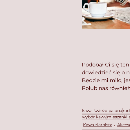
Podobał Ci się ten
dowiedzieć się o 
Będzie mi miło, je
Polub nas równie
kawa świeżo palona
rod
wybór kawy
mieszanki a
Kawa ziarnista
Akces