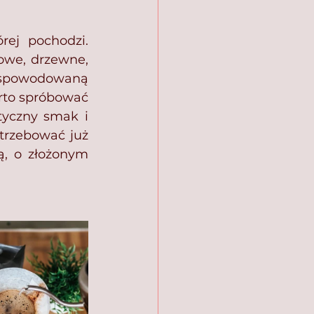
ej pochodzi. 
we, drzewne, 
spowodowaną 
rto spróbować 
yczny smak i 
trzebować już 
, o złożonym 