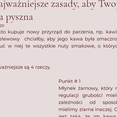
ajważniejsze zasady, aby Two
a pyszna
020
to kupuje nowy przyrząd do parzenia, np. kawi
elewowy  chciałby, aby jego kawa była smaczna,
ć w niej te wszystkie nuty smakowe, o który
żniejsze są 4 rzeczy.⁣
Punkt # 1 
Młynek żarnowy, który 
regulacji grubości miel
zależności od sposo
mielimy ziarna inaczej. 
jest taka, że im kawa 