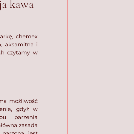
ja kawa
arkę, chemex 
 aksamitna i 
ch czytamy w 
ma możliwość 
enia, gdyż w 
bu parzenia 
Główna zasada 
parzona jest 