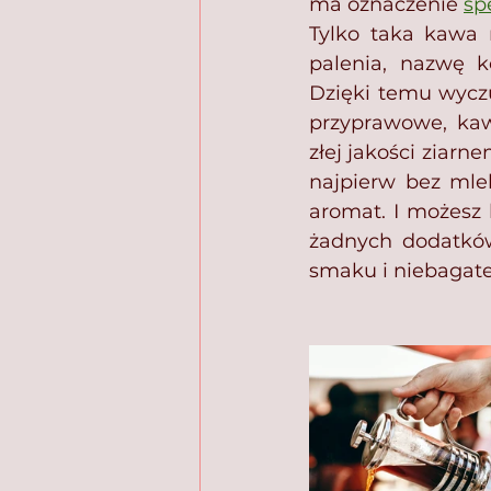
ma oznaczenie 
sp
Tylko taka kawa 
palenia, nazwę ko
Dzięki temu wyczu
przyprawowe, ka
złej jakości ziar
najpierw bez mle
aromat. I możesz 
żadnych dodatków
smaku i niebagat