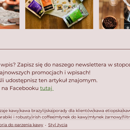
 wpis? Zapisz się do naszego newslettera w stopce
najnowszych promocjach i wpisach!
śli udostępnisz ten artykuł znajomym.
ż na Facebooku 
tutaj 
zaje kawy
kawa brazylijska
porady dla klientów
kawa etiopska
kaw
rabiki i robusty
irish coffee
młynek do kawy
młynek żarnowy
fil
oria do parzenia kawy
Styl życia