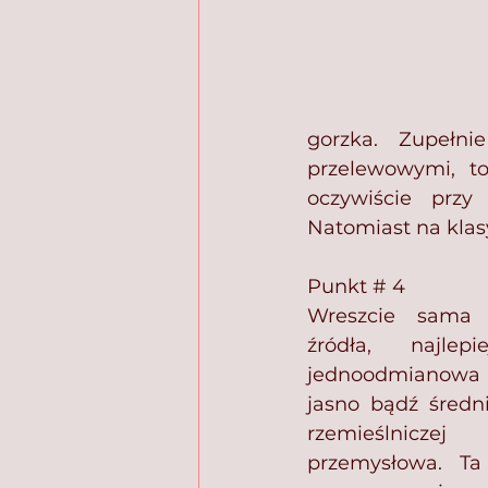
gorzka. Zupełni
przelewowymi, to
oczywiście przy 
Natomiast na klas
Punkt # 4 
Wreszcie sama 
źródła, najlep
jednoodmianowa t
jasno bądź średni
rzemieślniczej
przemysłowa. Ta 