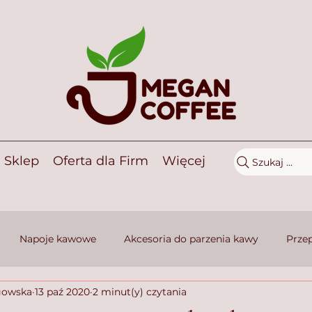
Sklep
Oferta dla Firm
Więcej
Szukaj ...
Napoje kawowe
Akcesoria do parzenia kawy
Przep
gowska
13 paź 2020
2 minut(y) czytania
słodkiego
Porady