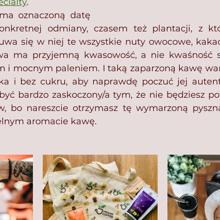
ecialty
. 
ma oznaczoną datę 
nkretnej odmiany, czasem też plantacji, z któr
wa się w niej te wszystkie nuty owocowe, kakao
wa ma przyjemną kwasowość, a nie kwaśność 
nem i mocnym paleniem. I taką zaparzoną kawę wa
ka i bez cukru, aby naprawdę poczuć jej autent
być bardzo zaskoczony/a tym, że nie będziesz po
, bo nareszcie otrzymasz tę wymarzoną pyszną
elnym aromacie kawę.⁣