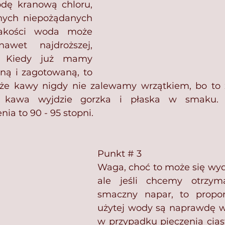
dę kranową chloru, 
nych niepożądanych 
jakości woda może 
wet najdroższej, 
. Kiedy już mamy 
ną i zagotowaną, to 
że kawy nigdy nie zalewamy wrzątkiem, bo to za
 kawa wyjdzie gorzka i płaska w smaku. 
ia to 90 - 95 stopni.⁣
Punkt # 3 
Waga, choć to może się wyd
ale jeśli chcemy otrzym
smaczny napar, to propor
użytej wody są naprawdę wa
w przypadku pieczenia cias