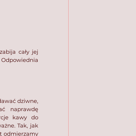
bija cały jej 
Odpowiednia 
awać dziwne, 
ać naprawdę 
cje kawy do 
żne. Tak, jak 
t odmierzamy 