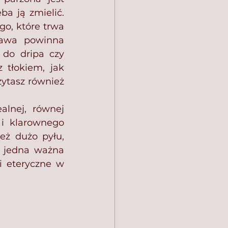
ba ją zmielić. 
o, które trwa 
kawa powinna 
do dripa czy 
tłokiem, jak 
gruboziarnista sól. Więcej na temat odpowiedniego mielenia przeczytasz również 
lnej, równej 
i klarownego 
ż dużo pyłu, 
 jedna ważna 
 eteryczne w 