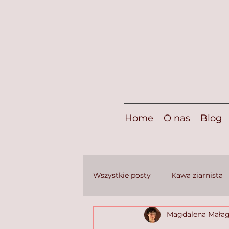
Home
O nas
Blog
Wszystkie posty
Kawa ziarnista
Magdalena Mała
Zdrowie
Podróże
Coś 