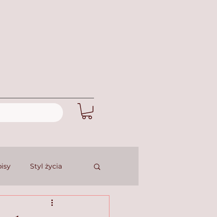
isy
Styl życia