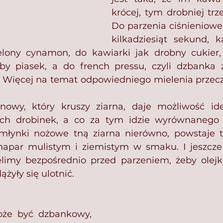
krócej, tym drobniej trze
Do parzenia ciśnienioweg
kilkadziesiąt sekund, 
lony cynamon, do kawiarki jak drobny cukier, 
y piasek, a do french pressu, czyli dzbanka z 
nowy, który kruszy ziarna, daje możliwość idea
ich drobinek, a co za tym idzie wyrównanego 
młynki nożowe tną ziarna nierówno, powstaje te
 napar mulistym i ziemistym w smaku. I jeszcze
limy bezpośrednio przed parzeniem, żeby olejki
żyły się ulotnić.⁣
oże być dzbankowy, 