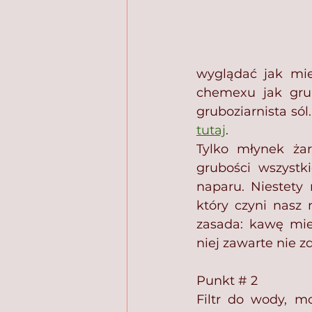
wyglądać jak mie
chemexu jak grub
tutaj
.
Tylko młynek żar
grubości wszystk
naparu. Niestety 
który czyni nasz
zasada: kawę mie
niej zawarte nie zdą
Punkt # 2
Filtr do wody, m