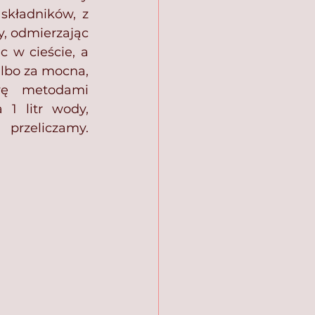
składników, z 
, odmierzając 
 w cieście, a 
lbo za mocna, 
wę metodami 
1 litr wody, 
przeliczamy. 